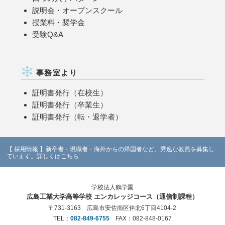
説明会・オープンスクール
授業料・奨学金
受験Q&A
事務室より
証明書発行（在校生）
証明書発行（卒業生）
証明書発行（転・退学者）
【 採用情報 】新卒者・現職者・海外からの帰国者など、秀逸な教員を募集し
ています。詳しくはこちら
学校法人鶴学園
広島工業大学高等学校 エンカレッジコース（通信制課程）
〒731-3163 広島市安佐南区伴北6丁目4104-2
TEL：
082-849-6755
FAX：082-848-0167