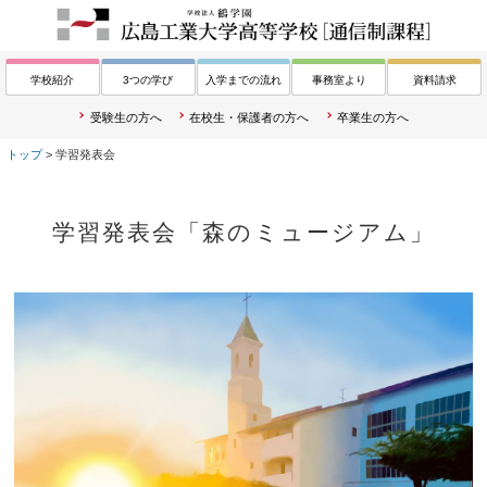
学校紹介
3つの学び
入学までの流れ
事務室より
資料請求
受験生の方へ
在校生・保護者の方へ
卒業生の方へ
トップ
> 学習発表会
学習発表会「森のミュージアム」